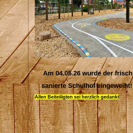
Am 04.05.26 wurde der frisch
sanierte Schulhof eingeweiht
Allen Beiteiligten sei herzlich gedankt