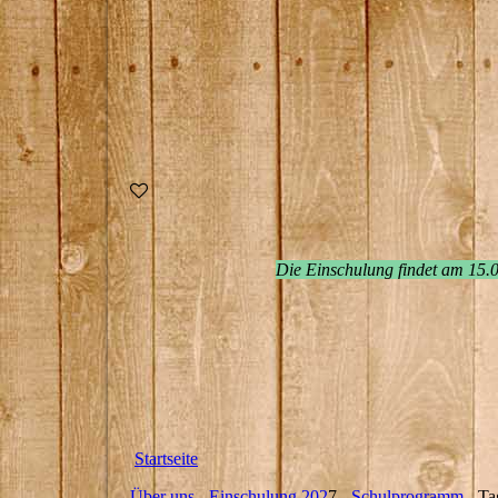
Die Einschulung findet am 15.0
Startseite
Über uns
-
Einschulung 202
7 -
Schulprogramm
- Ta